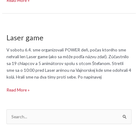
Read More »
Laser
game
Laser game
V sobotu 6.4. sme organizovali POWER deň, počas ktorého sme
nehrali len Laser game (ako sa môže podľa názvu zdať). Zúčastnilo
sa 19 chlapcov a 5 animátorov spolu s otcom Štefanom. Stretli
sme sa o 10:00 pred Laser arénou na Vajnorskej kde sme odohrali 4
kolá. Hrali sme na dva tímy proti sebe. Po napínavej
Read More »
V
y
h