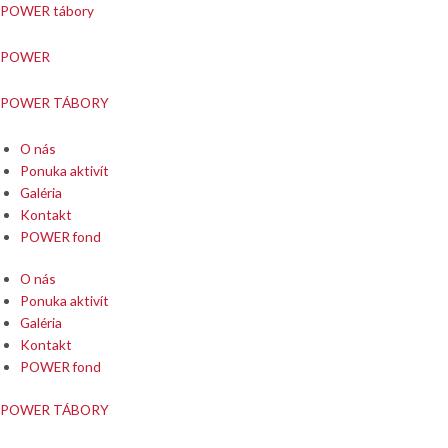
Preskočiť
Menu
Menu
POWER tábory
na
obsah
POWER
POWER TÁBORY
O nás
Ponuka aktivít
Galéria
Kontakt
POWER fond
O nás
Ponuka aktivít
Galéria
Kontakt
POWER fond
POWER TÁBORY