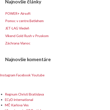
Najnovšie články
ľ
a
POWER+ Airsoft
d
Pomoc v centre Betlehem
a
JET-LAG Viedeň
ť
Víkend Gold Rush v Pruskom
:
Záchrana Vianoc
Najnovšie komentáre
Instagram
Facebook
Youtube
Partneri a spolupracovníci
Regnum Christi Bratislava
ECyD international
MČ Karlova Ves